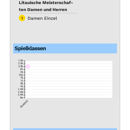
Li­taui­sche Meis­ter­schaf­
ten Da­men und Her­ren
1
Da­men Ein­zel
Spiel­klas­sen
1. BL
2. BL
3. BL
RL
OL
VOL
SL
LL
BL
KL
1. KK
2. KK
3. KK
4er
2014/2015