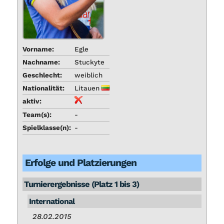
Vor­na­me:
Eg­le
Nach­na­me:
Stu­cky­te
Ge­schlecht:
weib­lich
Na­tio­na­li­tät:
Li­tau­en
ak­tiv:
Team(s):
-
Spiel­klas­se(n):
-
Er­fol­ge und Plat­zie­run­gen
Tur­nier­er­geb­nis­se (Platz 1 bis 3)
In­ter­na­tio­nal
28.02.2015