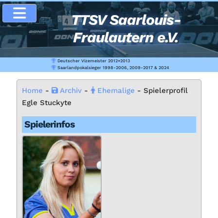
TTSV Saarlouis-
Fraulautern e.V.
Deutscher Vizemeister 2012+2013
Saarlandpokalsieger 1998-2006, 2009-2017 & 2024
Home
-
Ar­chiv
-
Ehe­ma­li­ge
- Spie­ler­pro­fil
Eg­le Stu­cky­te
Spie­ler­in­fos