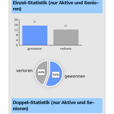
Ein­zel-Sta­tis­tik (nur Ak­ti­ve und Se­nio­
ren)
20
15
16
12
12
8
4
0
ge­won­nen
ver­lo­ren
ver­lo­ren
44%
56%
ge­won­nen
Dop­pel-Sta­tis­tik (nur Ak­ti­ve und Se­
nio­ren)