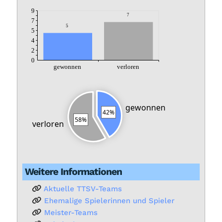
9
7
7
5
5
4
2
0
ge­won­nen
ver­lo­ren
ge­won­nen
42%
58%
ver­lo­ren
Wei­te­re In­for­ma­tio­nen
Ak­tu­el­le TTSV-Teams
Ehe­ma­li­ge Spie­le­rin­nen und Spie­ler
Meis­ter-Teams